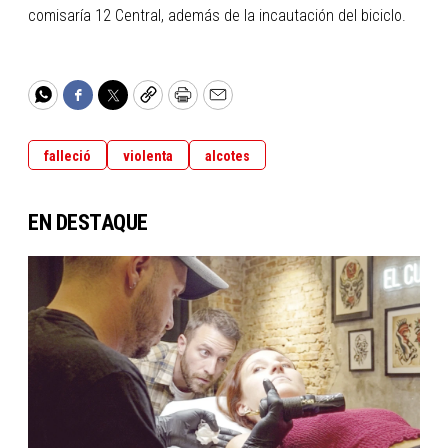
comisaría 12 Central, además de la incautación del biciclo.
WhatsApp
Facebook
Twitter
Copy
Print
Email
falleció
violenta
alcotes
EN DESTAQUE