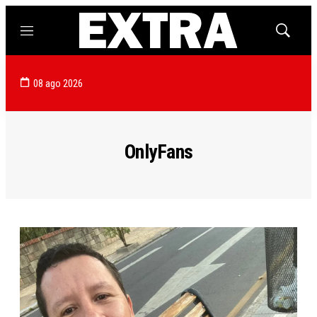
Menú
Mostrar
búsqued
08 ago 2026
OnlyFans