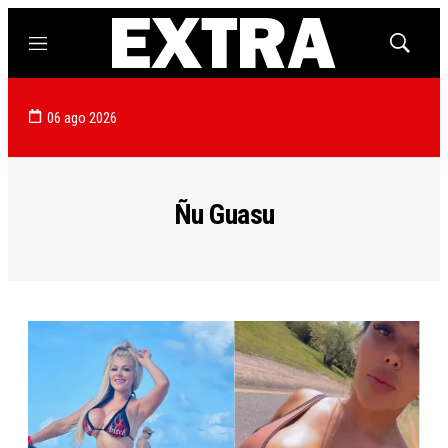
Menú
Mostrar
búsqued
06 ago 2026
Ñu Guasu