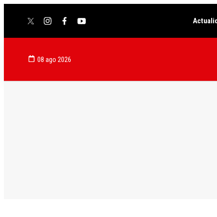
Actuali
twitter
instagram
facebook
youtube
08 ago 2026