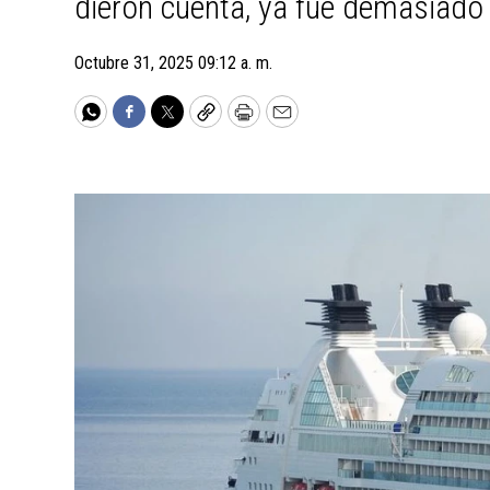
dieron cuenta, ya fue demasiado 
Octubre 31, 2025 09:12 a. m.
WhatsApp
Facebook
Twitter
Copy
Print
Email