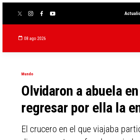
Actuali
twitter
instagram
facebook
youtube
08 ago 2026
Mundo
Olvidaron a abuela en 
regresar por ella la 
El crucero en el que viajaba part