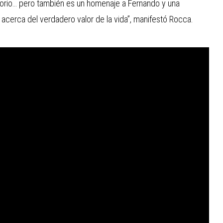
torio… pero también es un homenaje a Fernando y una
acerca del verdadero valor de la vida”, manifestó Rocca.