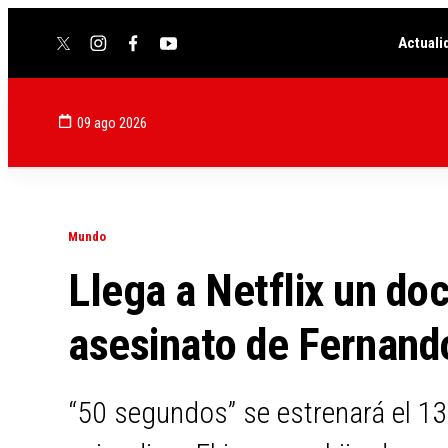
Actuali
twitter
instagram
facebook
youtube
09 ago 2026
Mundo
Llega a Netflix un do
asesinato de Fernand
“50 segundos” se estrenará el 13