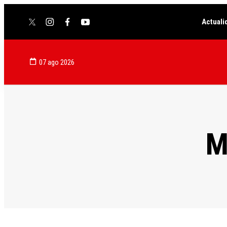
Actuali
twitter
instagram
facebook
youtube
07 ago 2026
M