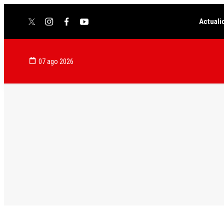
Actuali
twitter
instagram
facebook
youtube
07 ago 2026