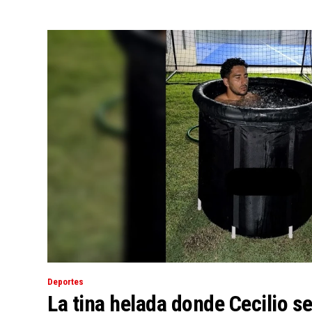
Deportes
La tina helada donde Cecilio s