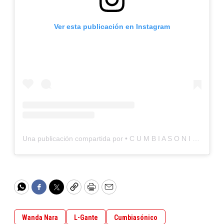
Ver esta publicación en Instagram
Una publicación compartida por • C U M B I A S O N I C O • (@cumbiasonico)
WhatsApp
Facebook
Twitter
Copy
Print
Email
Wanda Nara
L-Gante
Cumbiasónico