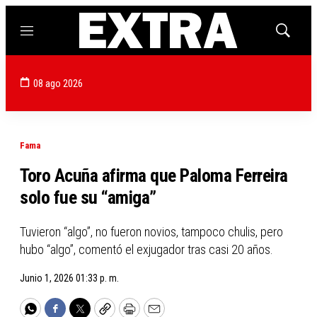
Menú
Mostrar
búsqued
08 ago 2026
Fama
Toro Acuña afirma que Paloma Ferreira
solo fue su “amiga”
Tuvieron “algo”, no fueron novios, tampoco chulis, pero
hubo “algo”, comentó el exjugador tras casi 20 años.
Junio 1, 2026 01:33 p. m.
WhatsApp
Facebook
Twitter
Copy
Print
Email