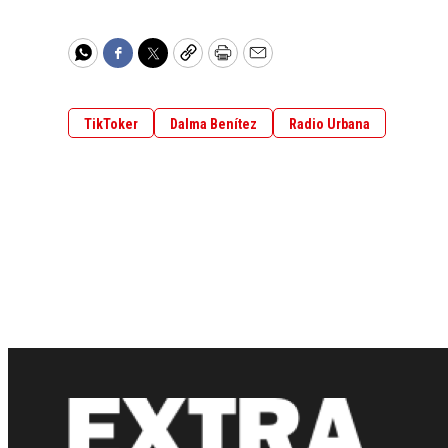
WhatsApp
Facebook
Twitter
Copy
Print
Email
TikToker
Dalma Benítez
Radio Urbana