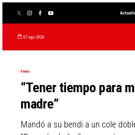
Actuali
twitter
instagram
facebook
youtube
07 ago 2026
Fama
“Tener tiempo para m
madre”
Mandó a su bendi a un cole doble