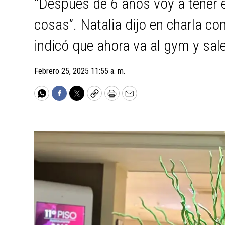
“Después de 6 años voy a tener e
cosas”. Natalia dijo en charla 
indicó que ahora va al gym y sal
Febrero 25, 2025 11:55 a. m.
WhatsApp
Facebook
Twitter
Copy
Print
Email