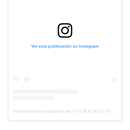
Ver esta publicación en Instagram
Una publicación compartida por • C U M B I A S O N I C O • (@cumbiasonico)