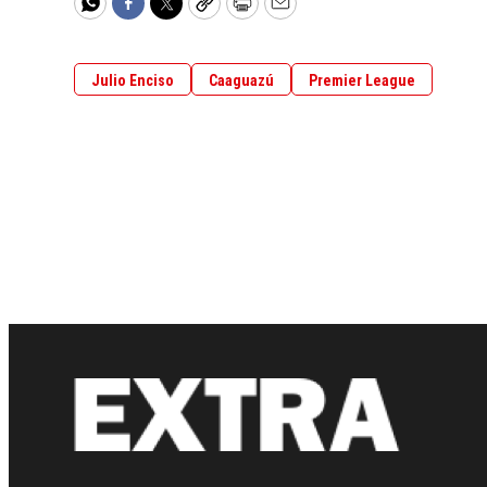
WhatsApp
Facebook
Twitter
Copy
Print
Email
Julio Enciso
Caaguazú
Premier League