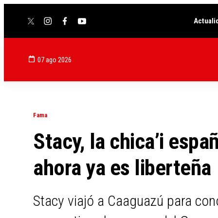
Actuali
twitter
instagram
facebook
youtube
07 ago 2026
Fama
Stacy, la chica’i espa
ahora ya es liberteña
Stacy viajó a Caaguazú para cono