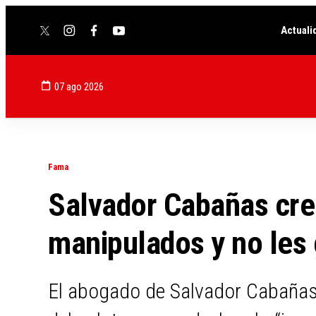
Actuali
twitter
instagram
facebook
youtube
07 ago 2026
Fama
Salvador Cabañas cre
manipulados y no les
El abogado de Salvador Cabañas t