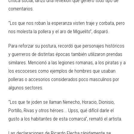
crítica social, lanzó una reflexión que generó todo tipo de
comentarios.
“Los que nos roban la esperanza visten traje y corbata, pero
nos molesta la pollera y el aro de Miguelito”, disparó.
Para reforzar su postura, recordó que personajes históricos
y guerreros de distintas épocas también utilizaron prendas
similares. Mencionó a las legiones romanas, a los piratas y a
los escoceses como ejemplos de hombres que usaban
polleras o accesorios considerados poco masculinos por
algunos sectores.
“Los que te joden se llaman Nenecho, Horacio, Dionisio,
Portillo, Rivas y otros héroes... Upss, qué difícil darle el
gusto a los habitantes de esta comarca”, remató el artista.
Las declaraciones de Ricardo Flecha rápidamente se