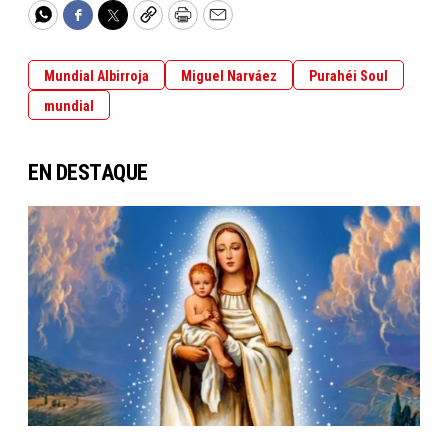
WhatsApp
Facebook
Twitter
Copy
Print
Email
Mundial Albirroja
Miguel Narváez
Purahéi Soul
mundial
EN DESTAQUE