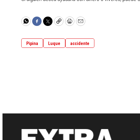
WhatsApp
Facebook
Twitter
Copy
Print
Email
Pipina
Luque
accidente