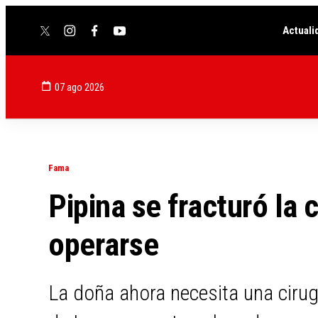
Actuali
twitter
instagram
facebook
youtube
07 ago 2026
Fama
Pipina se fracturó la 
operarse
La doña ahora necesita una cirug