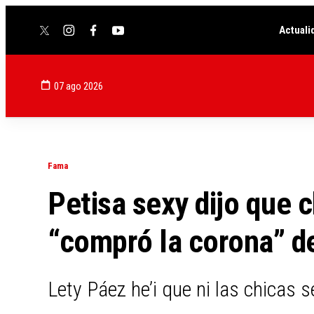
Actuali
twitter
instagram
facebook
youtube
07 ago 2026
Fama
Petisa sexy dijo que 
“compró la corona” d
Lety Páez he’i que ni las chicas 