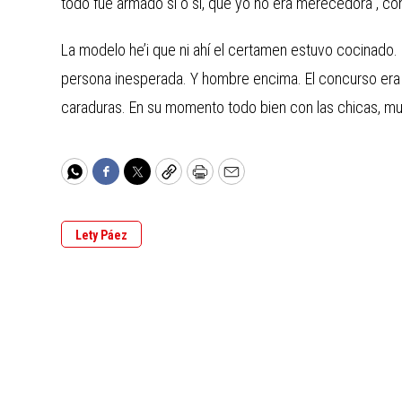
todo fue armado sí o sí, que yo no era merecedora”, co
La modelo he’i que ni ahí el certamen estuvo cocinado. 
persona inesperada. Y hombre encima. El concurso era 
caraduras. En su momento todo bien con las chicas, muy
WhatsApp
Facebook
Twitter
Copy
Print
Email
Lety Páez