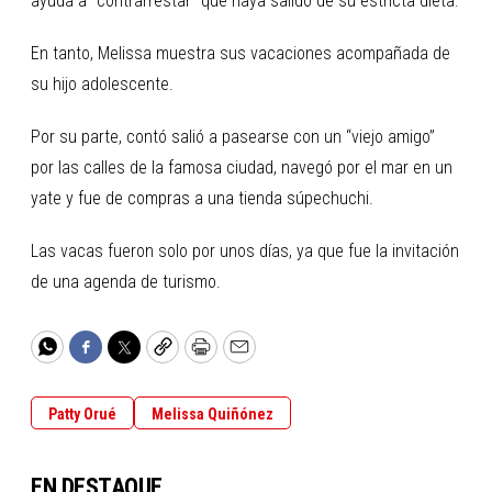
ayuda a “contrarrestar” que haya salido de su estricta dieta.
En tanto, Melissa muestra sus vacaciones acompañada de
su hijo adolescente.
Por su parte, contó salió a pasearse con un “viejo amigo”
por las calles de la famosa ciudad, navegó por el mar en un
yate y fue de compras a una tienda súpechuchi.
Las vacas fueron solo por unos días, ya que fue la invitación
de una agenda de turismo.
WhatsApp
Facebook
Twitter
Copy
Print
Email
Patty Orué
Melissa Quiñónez
EN DESTAQUE