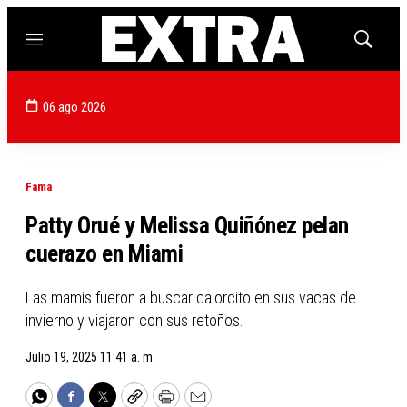
Menú
Mostrar
búsqued
06 ago 2026
Fama
Patty Orué y Melissa Quiñónez pelan
cuerazo en Miami
Las mamis fueron a buscar calorcito en sus vacas de
invierno y viajaron con sus retoños.
Julio 19, 2025 11:41 a. m.
WhatsApp
Facebook
Twitter
Copy
Print
Email