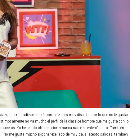
iazgo, pero nadie se enteró porque ella es muy discreta, por lo que no le gustan
, lastimosamente no va mucho el perfil de la clase de hombre que me gusta con lo
iscretos. Yo he tenido otra relación y nunca nadie se enteró”, soltó. También
ios. “No me gusta mucho exponer ese lado de mi vida, si acepto salidas, también