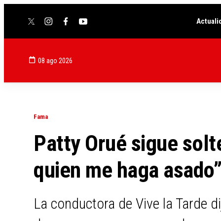
Actuali
twitter
instagram
facebook
youtube
08 ago 2026
Fama
Patty Orué sigue solt
quien me haga asado
La conductora de Vive la Tarde di