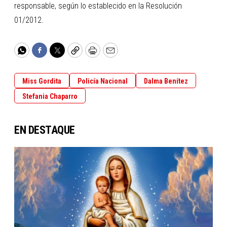
responsable, según lo establecido en la Resolución
01/2012.
WhatsApp
Facebook
Twitter
Copy
Print
Email
Miss Gordita
Policía Nacional
Dalma Benítez
Stefania Chaparro
EN DESTAQUE