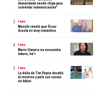
demandada vende chipa para
solventar indemnización”
Fama
Menchi reveló que Óscar
Acosta es muy romántico
Fama
Mario Cimarro no encuentra
laburo, he’i
Fama
La doña de Tim Payne desafió
al invierno y peló sus curvas
en bikini