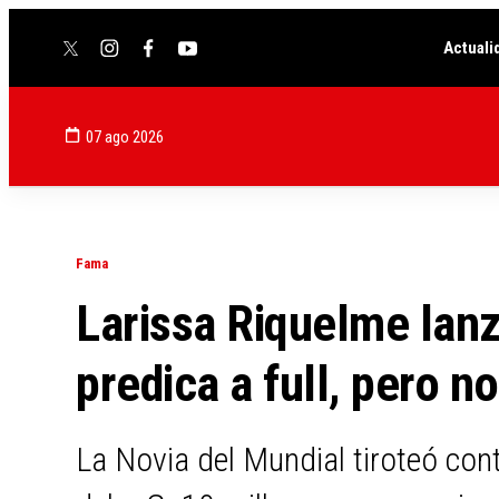
Actuali
twitter
instagram
facebook
youtube
07 ago 2026
Fama
Larissa Riquelme lanz
predica a full, pero n
La Novia del Mundial tiroteó con