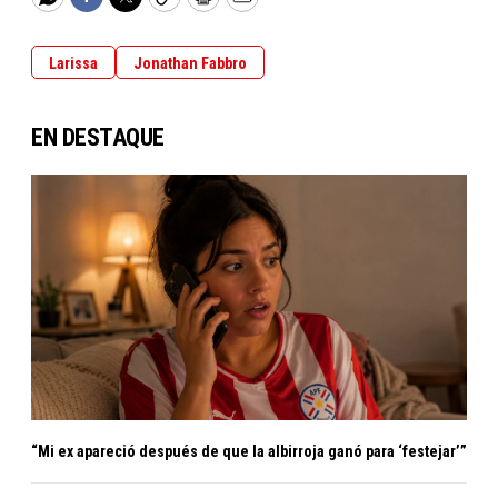
WhatsApp
Facebook
Twitter
Copy
Print
Email
Larissa
Jonathan Fabbro
EN DESTAQUE
“Mi ex apareció después de que la albirroja ganó para ‘festejar’”