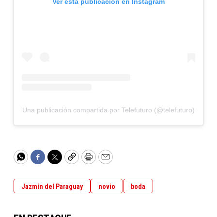
Ver esta publicación en Instagram
Una publicación compartida por Telefuturo (@telefuturo)
WhatsApp
Facebook
Twitter
Copy
Print
Email
Jazmín del Paraguay
novio
boda