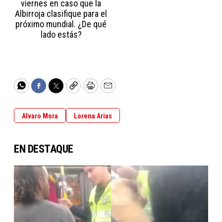
viernes en caso que la
Albirroja clasifique para el
próximo mundial. ¿De qué
lado estás?
WhatsApp
Facebook
Twitter
Copy
Print
Email
Alvaro Mora
Lorena Arias
EN DESTAQUE