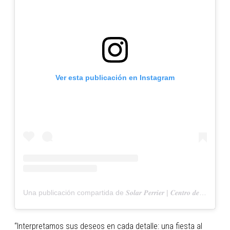
Ver esta publicación en Instagram
Una publicación compartida de 𝑺𝒐𝒍𝒂𝒓 𝑷𝒆𝒓𝒓𝒊𝒆𝒓 | 𝑪𝒆𝒏𝒕𝒓𝒐 𝒅𝒆 𝑬𝒗𝒆𝒏𝒕𝒐𝒔 (@solarperrier)
“Interpretamos sus deseos en cada detalle: una fiesta al