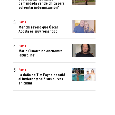
demandada vende chipa para
solventar indemnización”
Fama
Menchi reveló que Óscar
Acosta es muy romántico
Fama
Mario Cimarro no encuentra
laburo, he’i
Fama
La doña de Tim Payne desafió
al invierno y peló sus curvas
en bikini