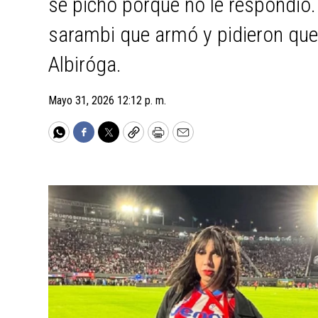
se pichó porque no le respondió.
sarambi que armó y pidieron que
Albiróga.
Mayo 31, 2026 12:12 p. m.
WhatsApp
Facebook
Twitter
Copy
Print
Email