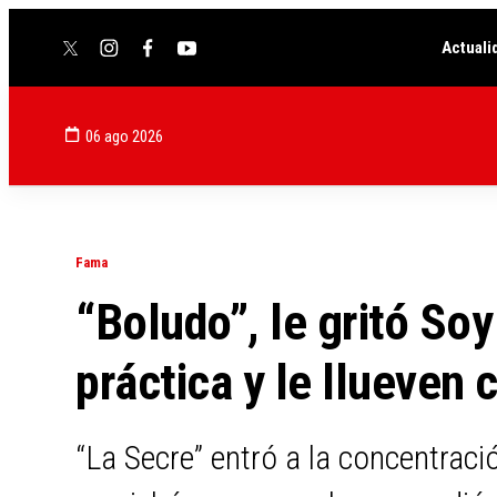
Actuali
twitter
instagram
facebook
youtube
06 ago 2026
Fama
“Boludo”, le gritó Soy
práctica y le llueven c
“La Secre” entró a la concentració