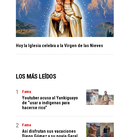
Hoy la Iglesia celebra a la Virgen de las Nieves
LOS MÁS LEÍDOS
Fama
Youtuber acusa al Yankiguayo
de “usar a indígenas para
hacerse rico”
Fama
Así disfrutan sus vacaciones
Diego Gómez y su novia Geral