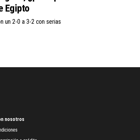
e Egipto
on un 2-0 a 3-2 con serias
on nosotros
ndiciones