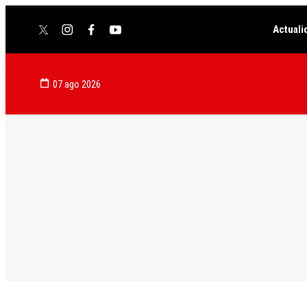
Actuali
twitter
instagram
facebook
youtube
07 ago 2026