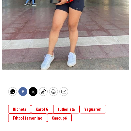
WhatsApp
Facebook
Twitter
Copy
Print
Email
Bichota
Karol G
futbolista
Yaguarón
Fútbol femenino
Caacupé