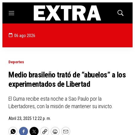
Menú
Mostrar
búsqued
06 ago 2026
Deportes
Medio brasileño trató de “abuelos” a los
experimentados de Libertad
El Guma recibe esta noche a Sao Paulo por la
Libertadores, con la misión de mantener su invicto.
Abril 23, 2025 12:22 p. m.
WhatsApp
Facebook
Twitter
Copy
Print
Email