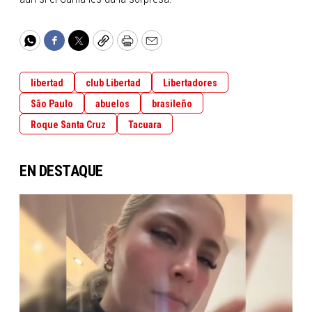
WhatsApp
Facebook
Twitter
Copy
Print
Email
libertad
club Libertad
Libertadores
São Paulo
abuelos
brasileño
Roque Santa Cruz
Tacuara
EN DESTAQUE