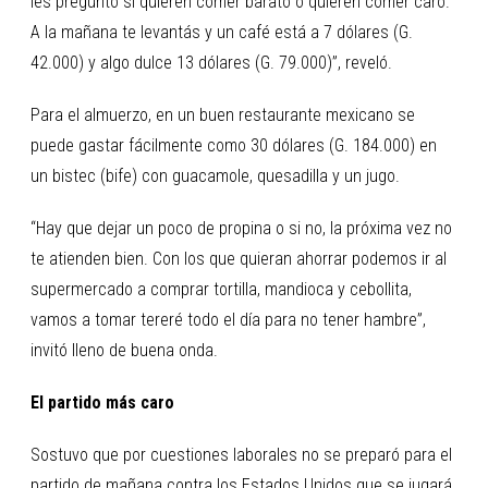
les pregunto si quieren comer barato o quieren comer caro.
A la mañana te levantás y un café está a 7 dólares (G.
42.000) y algo dulce 13 dólares (G. 79.000)”, reveló.
Para el almuerzo, en un buen restaurante mexicano se
puede gastar fácilmente como 30 dólares (G. 184.000) en
un bistec (bife) con guacamole, quesadilla y un jugo.
“Hay que dejar un poco de propina o si no, la próxima vez no
te atienden bien. Con los que quieran ahorrar podemos ir al
supermercado a comprar tortilla, mandioca y cebollita,
vamos a tomar tereré todo el día para no tener hambre”,
invitó lleno de buena onda.
El partido más caro
Sostuvo que por cuestiones laborales no se preparó para el
partido de mañana contra los Estados Unidos que se jugará