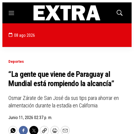
Menú
Mostrar
búsqued
08 ago 2026
Deportes
“La gente que viene de Paraguay al
Mundial está rompiendo la alcancía”
Osmar Zárate de San José da sus tips para ahorrar en
alimentación durante la estadía en California.
Junio 11, 2026 02:37 p. m.
WhatsApp
Facebook
Twitter
Copy
Print
Email