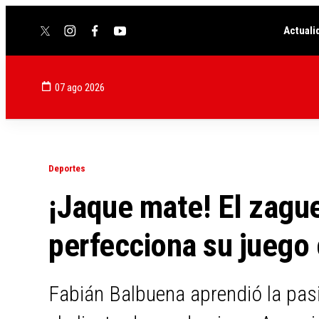
Actuali
twitter
instagram
facebook
youtube
07 ago 2026
Deportes
¡Jaque mate! El zagu
perfecciona su juego 
Fabián Balbuena aprendió la pasió