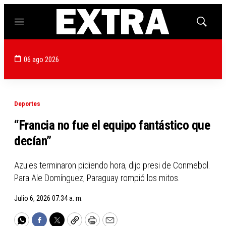
Menú
Mostrar
búsqued
06 ago 2026
Deportes
“Francia no fue el equipo fantástico que
decían”
Azules terminaron pidiendo hora, dijo presi de Conmebol.
Para Ale Domínguez, Paraguay rompió los mitos.
Julio 6, 2026 07:34 a. m.
WhatsApp
Facebook
Twitter
Copy
Print
Email