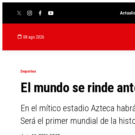
Actuali
twitter
instagram
facebook
youtube
08 ago 2026
Deportes
El mundo se rinde ant
En el mítico estadio Azteca habrá
Será el primer mundial de la hist