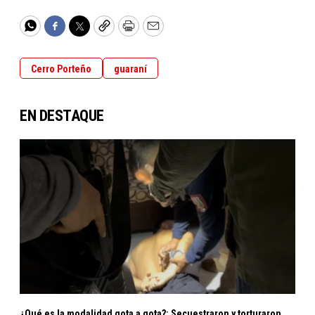
WhatsApp
Facebook
Twitter
Copy
Print
Email
Cerro Porteño
guaraní
EN DESTAQUE
¿Qué es la modalidad gota a gota?: Secuestraron y torturaron