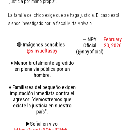
“justicia por mano propia”.
La familia del chico exige que se haga justicia. El caso está
siendo investigado por la fiscal Mirta Arévalo.
— NPY
February
🔴 Imágenes sensibles |
Oficial
20, 2026
@sinvueltaspy
(@npyoficial)
♦️ Menor brutalmente agredido
en plena vía pública por un
hombre.
♦️ Familiares del pequeño exigen
imputación inmediata contra el
agresor: "demostremos que
existe la justicia en nuestro
país".
▶️Señal en vivo:
https://t.co/zXQhHR2kMj
…