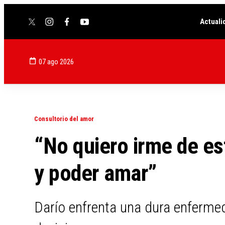
Actuali
twitter
instagram
facebook
youtube
07 ago 2026
Consultorio del amor
“No quiero irme de e
y poder amar”
Darío enfrenta una dura enferme