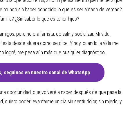
solo la operación en sí, sino un pensamiento que me persigue
ste mundo sin haber conocido lo que es ser amado de verdad?
amilia? ¿Sin saber lo que es tener hijos?
os, pero no era farrista, de salir y socializar. Mi vida,
la fiesta desde afuera como se dice. Y hoy, cuando la vida me
 no logré, me pesa aún más que cualquier diagnóstico.
, seguinos en nuestro canal de WhatsApp
 una oportunidad, que volveré a nacer después de que pase la
d, quiero poder levantarme un día sin sentir dolor, sin miedo, y