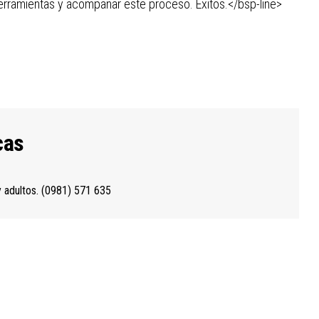
herramientas y acompañar este proceso. Éxitos.</bsp-line>
cas
y adultos. (0981) 571 635