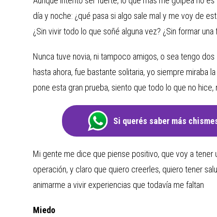
Aunque intento ser fuerte, lo que más me golpea no es 
día y noche: ¿qué pasa si algo sale mal y me voy de e
¿Sin vivir todo lo que soñé alguna vez? ¿Sin formar una f
Nunca tuve novia, ni tampoco amigos, o sea tengo dos amig
hasta ahora, fue bastante solitaria, yo siempre miraba 
pone esta gran prueba, siento que todo lo que no hice,
Si querés saber más chismes
Mi gente me dice que piense positivo, que voy a tener
operación, y claro que quiero creerles, quiero tener salu
animarme a vivir experiencias que todavía me faltan
Miedo