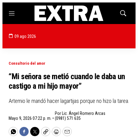
Menú
Mostrar
búsqued
09 ago 2026
Consultorio del amor
“Mi señora se metió cuando le daba un
castigo a mi hijo mayor”
Artemio le mandó hacer lagartijas porque no hizo la tarea.
Por
Lic. Ángel Romero Arcas
Mayo 9, 2026 07:22 p. m. •
(0981) 571 635
WhatsApp
Facebook
Twitter
Copy
Print
Email