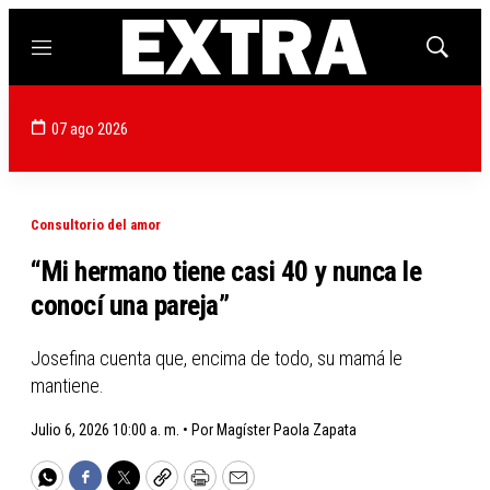
Menú
Mostrar
búsqued
07 ago 2026
Consultorio del amor
“Mi hermano tiene casi 40 y nunca le
conocí una pareja”
Josefina cuenta que, encima de todo, su mamá le
mantiene.
Julio 6, 2026 10:00 a. m. •
Por
Magíster Paola Zapata
WhatsApp
Facebook
Twitter
Copy
Print
Email