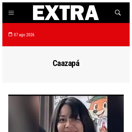
Menú
Mostrar
búsqued
07 ago 2026
Caazapá