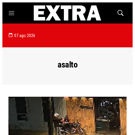
Menú
Mostrar
búsqued
07 ago 2026
asalto