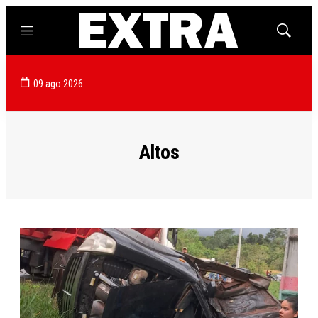
Menú
Mostrar
búsqued
09 ago 2026
Altos