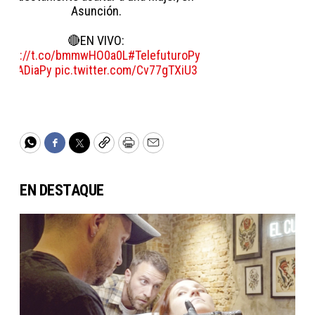
Asunción.
🔴EN VIVO:
ttps://t.co/bmmwHO0a0L
#TelefuturoPy
#DiaADiaPy
pic.twitter.com/Cv77gTXiU3
WhatsApp
Facebook
Twitter
Copy
Print
Email
EN DESTAQUE