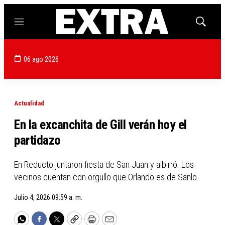
Menú
Mostrar
búsqued
06 ago 2026
Actualidad
En la excanchita de Gill verán hoy el
partidazo
En Reducto juntaron fiesta de San Juan y albirró. Los
vecinos cuentan con orgullo que Orlando es de Sanlo.
Julio 4, 2026 09:59 a. m.
WhatsApp
Facebook
Twitter
Copy
Print
Email