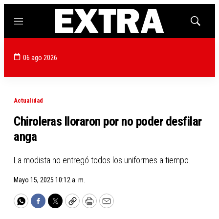
Menú
Mostrar
búsqued
06 ago 2026
Actualidad
Chiroleras lloraron por no poder desfilar
anga
La modista no entregó todos los uniformes a tiempo.
Mayo 15, 2025 10:12 a. m.
WhatsApp
Facebook
Twitter
Copy
Print
Email