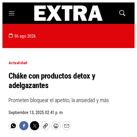
Menú
Mostrar
búsqued
06 ago 2026
Actualidad
Cháke con productos detox y
adelgazantes
Prometen bloquear el apetito, la ansiedad y más.
Septiembre 13, 2025 02:41 p. m.
WhatsApp
Facebook
Twitter
Copy
Print
Email