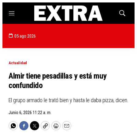
Menú
Mostrar
búsqued
05 ago 2026
Actualidad
Almir tiene pesadillas y está muy
confundido
El grupo armado le trató bien y hasta le daba pizza, dicen.
Junio 6, 2026 11:22 a. m.
WhatsApp
Facebook
Twitter
Copy
Print
Email